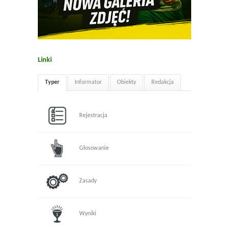
Linki
Typer
Informator
Obiekty
Redakcja
Rejestracja
Głosowanie
Zasady
Wyniki