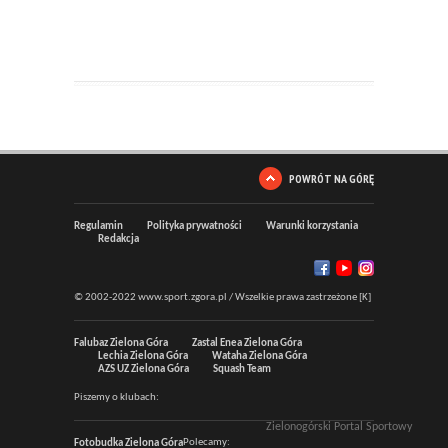
POWRÓT NA GÓRĘ
Regulamin
Polityka prywatności
Warunki korzystania
Redakcja
© 2002-2022 www.sport.zgora.pl / Wszelkie prawa zastrzeżone [K]
Falubaz Zielona Góra
Zastal Enea Zielona Góra
Lechia Zielona Góra
Wataha Zielona Góra
AZS UZ Zielona Góra
Squash Team
Piszemy o klubach:
Zielonogórski Portal Sportowy
Polecamy:
Fotobudka Zielona Góra