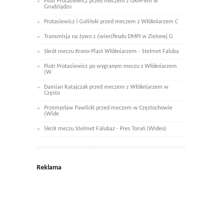
Piotr Protasiewicz przed meczem z GKM-em w
Grudziądzu
Protasiewicz i Goliński przed meczem z Włókniarzem C
Transmisja na żywo z ćwierćfinału DMPJ w Zielonej G
Skrót meczu Krono-Plast Włókniarzem - Stelmet Faluba
Piotr Protasiewicz po wygranym meczu z Włókniarzem
(W
Damian Ratajczak przed meczem z Włókniarzem w
Często
Przemysław Pawlicki przed meczem w Częstochowie
(Wide
Skrót meczu Stelmet Falubaz - Pres Toruń (Wideo)
Reklama