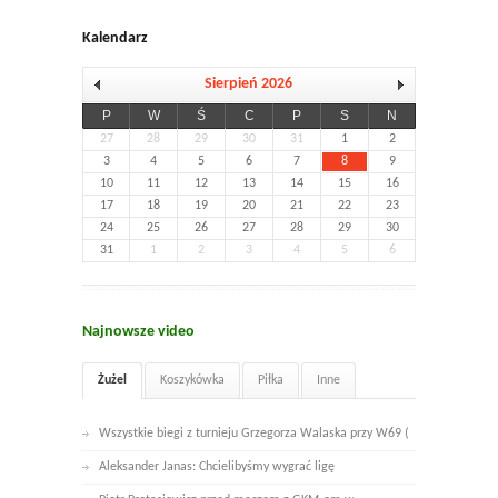
Kalendarz
Sierpień 2026
P
W
Ś
C
P
S
N
27
28
29
30
31
1
2
3
4
5
6
7
8
9
10
11
12
13
14
15
16
17
18
19
20
21
22
23
24
25
26
27
28
29
30
31
1
2
3
4
5
6
Najnowsze video
Żużel
Koszykówka
Piłka
Inne
Wszystkie biegi z turnieju Grzegorza Walaska przy W69 (
Aleksander Janas: Chcielibyśmy wygrać ligę