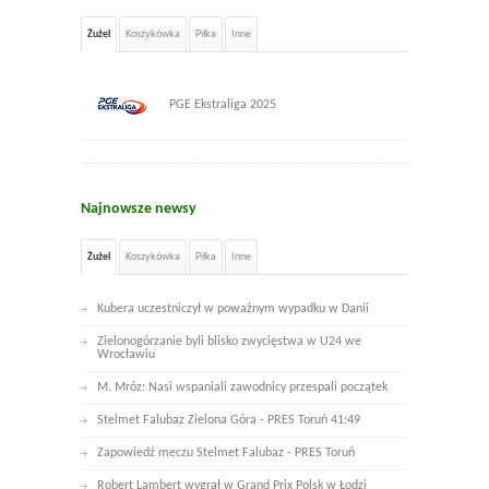
Żużel
Koszykówka
Piłka
Inne
PGE Ekstraliga 2025
Najnowsze newsy
Żużel
Koszykówka
Piłka
Inne
Kubera uczestniczył w poważnym wypadku w Danii
Zielonogórzanie byli blisko zwycięstwa w U24 we
Wrocławiu
M. Mróz: Nasi wspaniali zawodnicy przespali początek
Stelmet Falubaz Zielona Góra - PRES Toruń 41:49
Zapowiedź meczu Stelmet Falubaz - PRES Toruń
Robert Lambert wygrał w Grand Prix Polsk w Łodzi