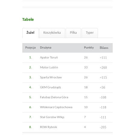
Tabele
Żużel
Koszykówka
Piłka
Typer
Bilans
Pozycja
Drużyna
Punkty
+111
1.
Apator Toruń
26
+260
2.
Motor Lublin
33
+115
3.
Sparta Wrocław
26
+56
4.
GKM Grudziądz
18
-108
5.
Falubaz Zielona Góra
15
-118
6.
Włókniarz Częstochowa
10
-111
7.
Stal Gorzów Wlkp.
7
-205
8.
ROW Rybnik
4