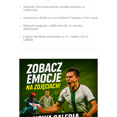
Walasek: Etap prowadzenia zespołu uważam za
zakończony
Awizowane składy na mecz Stelmet Falubazu z Pres Toruń
Walasek rezygnuje, a klub twierdzi, że umowa
obowiązuje!
Falubaz był blisko zwycięstwa w 11. rundzie U24 w
Lublinie